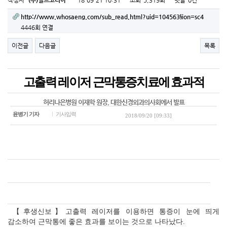
작성자
(주)힐트코리아
18-09-21 10:31
조회
5,319회
댓글
0건
http://www.whosaeng.com/sub_read.html?uid=104563§ion=sc4
4446회 연결
이전글
다음글
목록
고출력 레이저 근막통증치료에 효과적
허리나은병원 이재학 원장, 대한신경외과의사회에서 발표
윤병기 기자
ㅣ
기사입력
2018/09/20 [09:33]
【후생신보】고출력 레이저를 이용하면 통증이 눈에 띄게
감소하여 근막통에 좋은 효과를 보이는 것으로 나타났다.