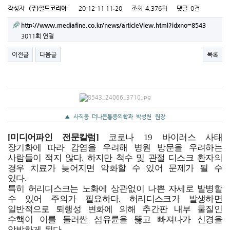
작성자
(주)힐트코리아
20-12-11 11:20
조회
4,376회
댓글
0건
http://www.mediafine.co.kr/news/articleView.html?idxno=8543
3011회 연결
이전글
다음글
목록
▲ 사직동 더나은통증의학과 박성천 원장
[미디어파인 전문칼럼]
코로나 19 바이러스 사태
장기화에 따라 감염을 우려해 병원 방문을 우려하는
사람들이 적지 않다. 하지만 척수 및 관절 디스크 환자의
경우 치료가 늦어지면 악화할 수 있어 문제가 될 수
있다.
특히 허리디스크는 노화에 상관없이 나쁜 자세로 발병할
수 있어 주의가 필요하다. 허리디스크가 발생하면
일반적으로 퇴행성 변화에 의해 추간판 내부 물질인
수핵이 이를 둘러싼 섬유륜을 뚫고 빠져나가 신경을
압박하게 된다.