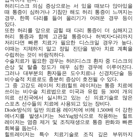
허리디스크 의심 증상으로는 서 있을 때보다 앉아있을
때 통증이 심하거나 기침만 해도 허리 통증이 느껴지는
경우, 한쪽 다리를 들어 올리기가 어려운 경우 등이
있다.
또한 허리를 앞으로 굽힐 때 다리 통증이 더 심해지고
허리 통증과 함께 고관절 통증이나 허벅지•다리까지
저리다면 빠른 치료가 필요한 디스크일 경우가 높다.
이때는 지체하지 말고 정밀 진단을 받아 치료 계획을
수립하는 것이 바람직하다.
수술치료가 필요한 경우는 허리디스크 환자 중 디스크의
손상 및 탈출 정도가 매우 심한 경우에 이루어진다.
그러나 대부분의 환자들은 도수치료나 신경차단술 등
비수술적 치료로도 충분히 증상이 호전될 수 있다.
그 중 고강도 레이저 치료(힐트 레이저)는 통증 치료에
쓰이는 비수술 치료법으로 미국과 유럽 등 30여 개의
의료 선진국에서 실시하고 있는 신 의료기술로 많은
스포츠 선수들의 치료에 사용되고 있는 장비다.
Diode방식의 일반 의료용 레이저에 비해 1,500배 더 강한
에너지를 발생시키는 Nd:Yag방식으로 작용하는 힐트
레이저는 염증 제거 및 조직재생으로 통증 완화와 빠른
회복을 돕는다.
힐트레이저는 특수 치료기술로 조직 깊은 부위까지