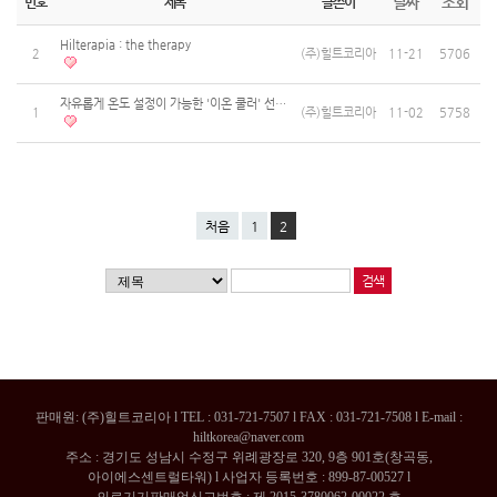
날짜
조회
번호
제목
글쓴이
Hilterapia : the therapy
2
(주)힐트코리아
11-21
5706
자유롭게 온도 설정이 가능한 '이온 쿨러' 선보여
1
(주)힐트코리아
11-02
5758
처음
1
2
판매원: (주)힐트코리아 l TEL : 031-721-7507 l FAX : 031-721-7508 l E-mail :
hiltkorea@naver.com
주소 : 경기도 성남시 수정구 위례광장로 320, 9층 901호(창곡동,
아이에스센트럴타워) l 사업자 등록번호 : 899-87-00527 l