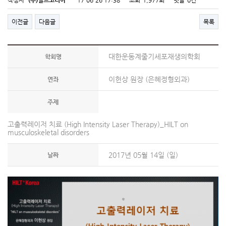
작성자
(주)힐트코리아
17-06-26 17:38
조회
1,977회
댓글
0건
이전글
다음글
목록
대한운동계줄기세포재생의학회
학회명
이헌상 원장 (은혜정형외과)
연좌
주제
고출력레이저 치료 (High Intensity Laser Therapy)_HILT on
musculoskeletal disorders
2017년 05월 14일 (일)
날짜